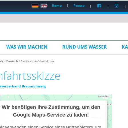
Home
Presse
WAS WIR MACHEN
RUND UMS WASSER
KA
ig
/
Deutsch
/
Service
/ Anfahrtsskizze
nfahrtsskizze
sserverband Braunschweig
Wir benötigen Ihre Zustimmung, um den
Google Maps-Service zu laden!
ir verwenden einen Service eines Drittanbieters, um