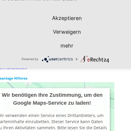
u Ihren Aktivitäten sammeln. Bitte lesen Sie die Details
urch und stimmen Sie der Nutzung des Service zu,
m diese Karte anzuzeigen.
Akzeptieren
Mehr Informationen
Akzeptieren
Verweigern
owered by
Usercentrics Consent Management
mehr
latform
Powered by
&
ere Kartenansicht
sanlage Hillerse
Wir benötigen Ihre Zustimmung, um den
Google Maps-Service zu laden!
ir verwenden einen Service eines Drittanbieters, um
arteninhalte einzubetten. Dieser Service kann Daten
u Ihren Aktivitäten sammeln. Bitte lesen Sie die Details