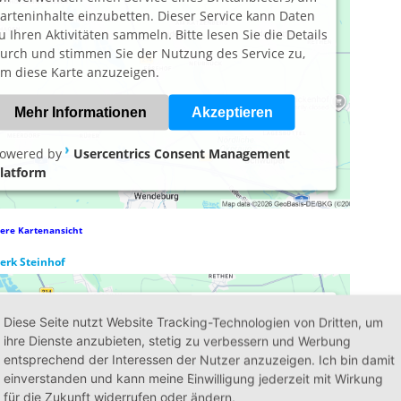
arteninhalte einzubetten. Dieser Service kann Daten
u Ihren Aktivitäten sammeln. Bitte lesen Sie die Details
urch und stimmen Sie der Nutzung des Service zu,
m diese Karte anzuzeigen.
Mehr Informationen
Akzeptieren
owered by
Usercentrics Consent Management
latform
ere Kartenansicht
erk Steinhof
Wir benötigen Ihre Zustimmung, um den
Diese Seite nutzt Website Tracking-Technologien von Dritten, um
Google Maps-Service zu laden!
ihre Dienste anzubieten, stetig zu verbessern und Werbung
entsprechend der Interessen der Nutzer anzuzeigen. Ich bin damit
ir verwenden einen Service eines Drittanbieters, um
einverstanden und kann meine Einwilligung jederzeit mit Wirkung
arteninhalte einzubetten. Dieser Service kann Daten
für die Zukunft widerrufen oder ändern.