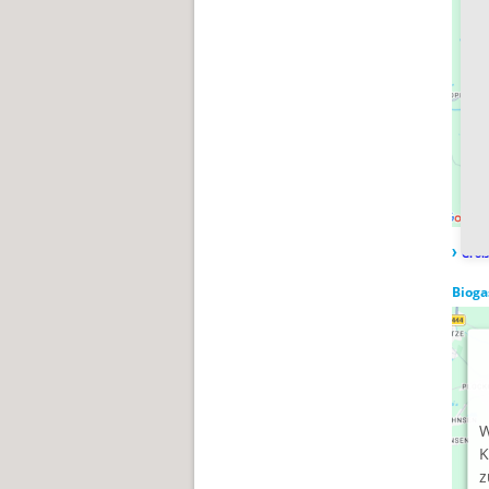
z
d
u
P
P
Größ
Bioga
W
K
z