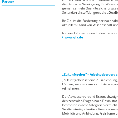
Partner
die Deutsche Vereinigung für Wasserwi
gemeinsam ein Qualitätssicherungssys
Sekundärrohstoffdüngern, die
„Quali
Ihr Ziel ist die Förderung der nachhal
aktuellem Stand von Wissenschaft und
Nähere Informationen finden Sie unte
www.qla.de
„Zukunftgeber“ – Arbeitgeberverba
„Zukunftgeber“ ist eine Auszeichnung,
können, wenn sie am Zertifizierungs
teilnehmen.
Der Abwasserverband Braunschweig wu
den zentralen Fragen nach Flexibilitä
Bestnoten in acht Kategorien erreicht
Verdienstmöglichkeiten, Personalentw
Mobilität und Anbindung, Freiräume 