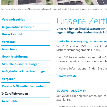
Sie befinden sich hier:
Abwasserverband Braunschweig
/
Deutsch
/
Wer wir sind
/ Zertif
Unsere Zerti
Verbandsgebiet
Organisationsstruktur
Unseren hohen Qualitätsanspruch, 
regelmäßigen Abständen durch Prüfs
Unser Leitbild
Deutsche Vereinigung für Wasserwir
Vorstand
Seit 2011 sind wir TSM-zertifiziert u
Ausschuss
Sicherheitsmanagements (TSM).
Geschäftsführung
Das TSM ist ein Verfahren zur Selbstü
Organisation des technischen Bereich
Aktuelle Ausschreibungen
Nähere Informationen finden Sie un
Aufgehobene Ausschreibungen
www.dwa.de
Vergaben
Presse- & Öffentlichkeitsarbeit
VDLUFA – QLA GmbH
Zertifizierungen
Seit 2006 ist der Klärschlamm, der im K
zwei Jahre.
Geschichte
Der Verband Deutscher Landwirtschaf