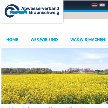
HOME
WER WIR SIND
WAS WIR MACHEN
Sie befinden sich hier:
Abwasserverband Braunschweig
/
Deutsch
/
Wer wir sind
/ Unser 